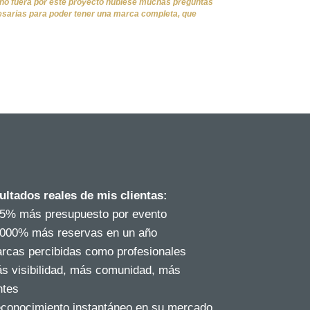
i no fuera por este proyecto hubiese muchas preguntas
esarias para poder tener una marca completa, que
ultados reales de mis clientas:
95% más presupuesto por evento
1000% más reservas en un año
arcas percibidas como profesionales
ás visibilidad, más comunidad, más
ntes
econocimiento instantáneo en su mercado