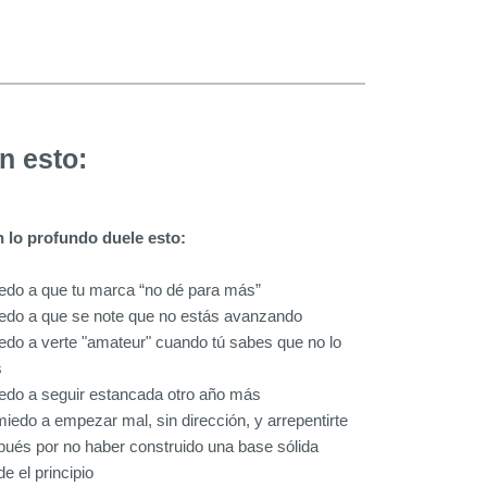
n esto:
n lo profundo duele esto:
iedo a que tu marca “no dé para más”
iedo a que se note que no estás avanzando
edo a verte "amateur" cuando tú sabes que no lo
s
iedo a seguir estancada otro año más
miedo a empezar mal, sin dirección, y arrepentirte
ués por no haber construido una base sólida
e el principio