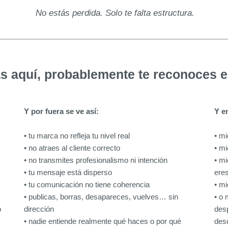
No estás perdida. Solo te falta estructura.
ás aquí, probablemente te reconoces e
Y por fuera se ve así:
Y e
• tu marca no refleja tu nivel real
• m
• no atraes al cliente correcto
• m
• no transmites profesionalismo ni intención
• mi
• tu mensaje está disperso
ere
• tu comunicación no tiene coherencia
• m
• publicas, borras, desapareces, vuelves… sin
• o 
o
dirección
desp
• nadie entiende realmente qué haces o por qué
desd