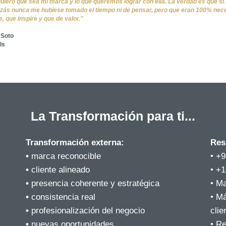
uiero que sea mi marca y lo que queremos lograr con ella. La verdad es que s
izás nunca me hubiese tomado el tiempo ni de pensar, pero que eran 100% nec
, que inspire y que de valor."
 Soto
ls
La Transformación para ti...
Transformación externa:
Res
•
marca reconocible
• +
•
cliente alineado
• +
•
presencia coherente y estratégica
• M
•
consistencia real
• M
•
profesionalización del negocio
clie
•
nuevas oportunidades
• R