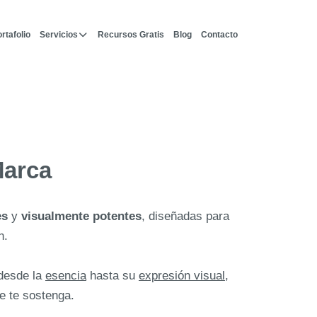
rtafolio
Servicios
Recursos Gratis
Blog
Contacto
Marca
es
y
visualmente potentes
, diseñadas para
n.
 desde la
esencia
hasta su
expresión visual
,
te te sostenga.