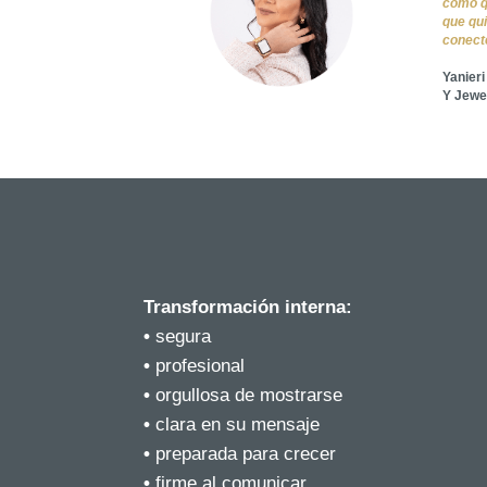
cómo q
que qu
conecte
Yanieri
Y Jewe
Transformación interna:
•
segura
•
profesional
•
orgullosa de mostrarse
•
clara en su mensaje
•
preparada para crecer
•
firme al comunicar