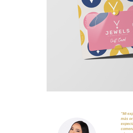
"Mi ex
más org
expecta
comenza