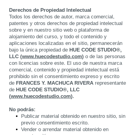
o
Derechos de Propiedad Intelectual
s
Todos los derechos de autor, marca comercial,
patentes y otros derechos de propiedad intelectual
sobre y en nuestro sitio web o plataforma de
Rec
alojamiento del curso, y todo el contenido y
urs
aplicaciones localizadas en el sitio, permanecerán
os
bajo la única propiedad de
HUE CODE STUDIO®,
Gra
LLC (
www.huecodestudio.com
)
o de las personas
con licencias sobre este. El uso de nuestra marca
tis
comercial, contenido y propiedad intelectual está
prohibido sin el consentimiento expreso y escrito
Blo
de
FRANCES Y. MACHUCA RIVERA
representante
g
de
HUE CODE STUDIO®, LLC
(
www.huecodestudio.com
).
Co
No podrás:
nta
Publicar material obtenido en nuestro sitio, sin
cto
previo consentimiento escrito.
Vender o arrendar material obtenido en